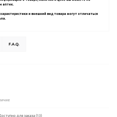
 аптек.
 характеристики и внешний вид товара могут отличаться
ала.
F.A.Q.
личие
Доступно для заказа (13)