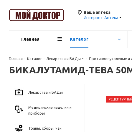
Ваша аптека
Интернет-Аптека
Главная
Каталог
Главная
-
Каталог
-
Лекарства и БАДы
-
Противоопухолевые и
БИКАЛУТАМИД-ТЕВА 50МГ
Лекарства и БАДы
РЕЦЕПТУРНЫ
Медицинские изделия и
приборы
Травы, сборы, чаи