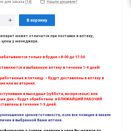
но для заказа
(14)
Нашли дешевле?
В корзину
репарат может отличатся при поставке в аптеку,
 цены у менеджера.
абатываются только в будни с 8-00 до 17-30.
ставляются в выбранную аптеку в течение 1-4 дней!
бработанные в пятницу – будут доставлены в аптеку в
ик или во вторник.
оступившие в выходные (суббота, воскресенье) или
ные дни – будут обработаны в БЛИЖАЙШИЙ РАБОЧИЙ
оставлены в течение 1-3 дней.
уменьшение сроков готовности, если все позиции в заказе
аличии в выбранной Вами аптеке.
информацию о товаре, наличии и цене Вы можете по