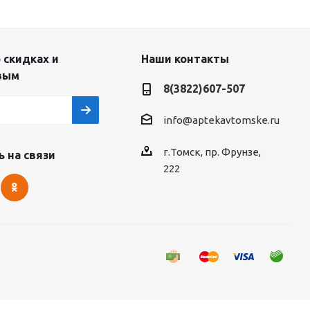
 скидках и
Наши контакты
вым
8(3822)607-507
info@aptekavtomske.ru
г.Томск, пр. Фрунзе,
 на связи
222