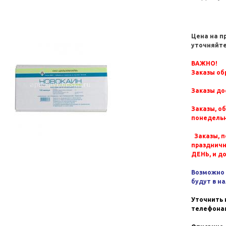
Цена на п
уточняйте
ВАЖНО!
Заказы обр
Заказы до
Заказы, о
понедельн
Заказы, п
празднич
ДЕНЬ, и д
Возможно 
будут в н
Уточнить 
телефонам