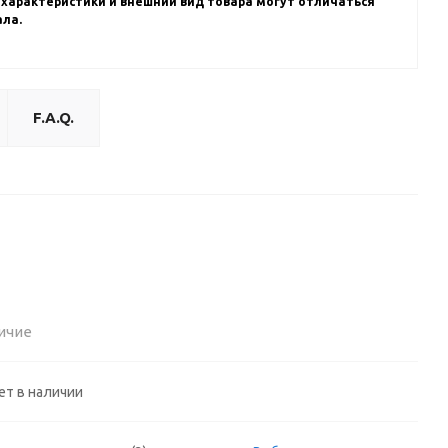
 характеристики и внешний вид товара могут отличаться
ала.
F.A.Q.
ичие
ет в наличии