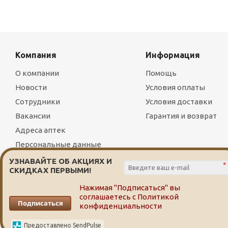
Компания
Информация
О компании
Помощь
Новости
Условия оплаты
Сотрудники
Условия доставки
Вакансии
Гарантия и возврат
Адреса аптек
Персональные данные
УЗНАВАЙТЕ ОБ АКЦИЯХ И
*
СКИДКАХ ПЕРВЫМИ!
Нажимая "Подписаться" вы
соглашаетесь с
Политикой
2026 © Служба заказа и доставки лекарств от сети аптек
Подписаться
конфиденциальности
Предоставлено SendPulse