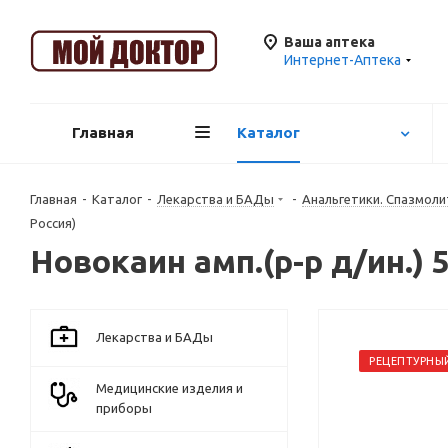
Ваша аптека
Интернет-Аптека
Главная
Каталог
Главная
-
Каталог
-
Лекарства и БАДы
-
Анальгетики. Спазмоли
Россия)
Новокаин амп.(р-р д/ин.
Лекарства и БАДы
РЕЦЕПТУРНЫ
Медицинские изделия и
приборы