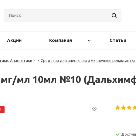
Акции
Компания
Статьи
тики. Анастетики
-
Средства для анестезии и мышечные релаксанты
) 5мг/мл 10мл №10 (Дальхим
Й
Доступ