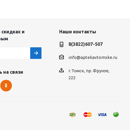
 скидках и
Наши контакты
вым
8(3822)607-507
info@aptekavtomske.ru
г.Томск, пр. Фрунзе,
 на связи
222