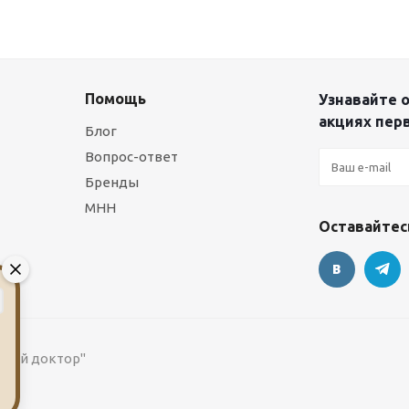
Помощь
Узнавайте о
акциях пер
Блог
Вопрос-ответ
Бренды
МНН
Оставайтесь
 "Мой доктор"