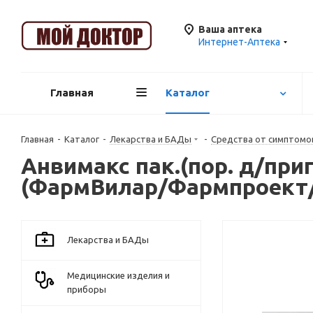
Ваша аптека
Интернет-Аптека
Главная
Каталог
Главная
-
Каталог
-
Лекарства и БАДы
-
Средства от симптомов
Анвимакс пак.(пор. д/при
(ФармВилар/Фармпроект/
Лекарства и БАДы
Медицинские изделия и
приборы