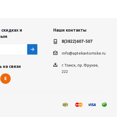
 скидках и
Наши контакты
вым
8(3822)607-507
info@aptekavtomske.ru
г.Томск, пр. Фрунзе,
 на связи
222