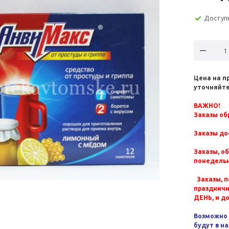
Доступ
Цена на п
уточняйте
ВАЖНО!
Заказы обр
Заказы до
Заказы, о
понедельн
Заказы, п
празднич
ДЕНЬ, и д
Возможно 
будут в н