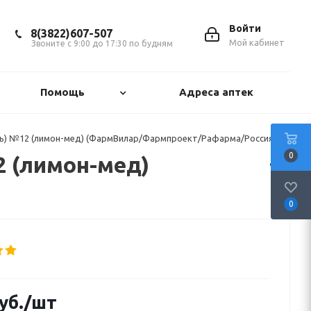
Войти
8(3822)607-507
Мой кабинет
Звоните с 9:00 до 17:30 по будням
Помощь
Адреса аптек
утрь) №12 (лимон-мед) (ФармВилар/Фармпроект/Рафарма/Россия)
0
2 (лимон-мед)
0
уб.
/шт