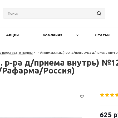
Акции
Компания
Статьи
 простуды и гриппа
-
Анвимакс пак.(пор. д/приг. р-ра д/приема вн
г. р-ра д/приема внутрь) №1
Рафарма/Россия)
625
р