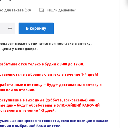
но для заказа
(50)
Нашли дешевле?
В корзину
репарат может отличатся при поставке в аптеку,
 цены у менеджера.
абатываются только в будни с 8-00 до 17-30.
ставляются в выбранную аптеку в течение 1-4 дней!
бработанные в пятницу – будут доставлены в аптеку в
ик или во вторник.
оступившие в выходные (суббота, воскресенье) или
ные дни – будут обработаны в БЛИЖАЙШИЙ РАБОЧИЙ
оставлены в течение 1-3 дней.
уменьшение сроков готовности, если все позиции в заказе
аличии в выбранной Вами аптеке.