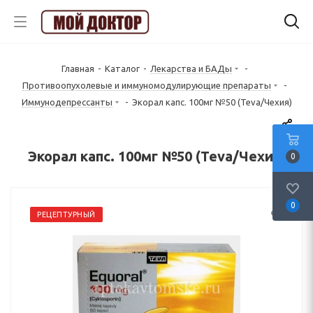
Главная
-
Каталог
-
Лекарства и БАДы
-
Противоопухолевые и иммуномодулирующие препараты
-
Иммунодепрессанты
-
Экорал капс. 100мг №50 (Teva/Чехия)
Экорал капс. 100мг №50 (Teva/Чехия)
0
0
РЕЦЕПТУРНЫЙ