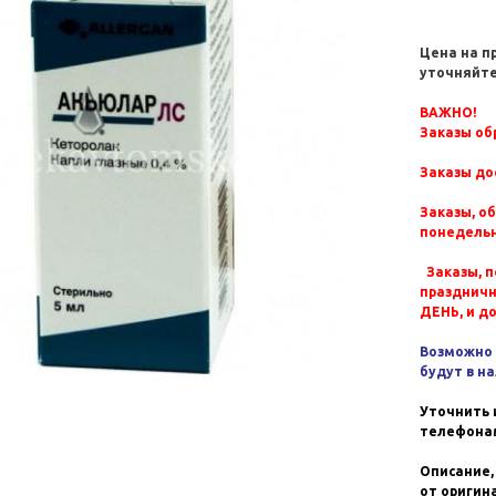
Цена на п
уточняйте
ВАЖНО!
Заказы обр
Заказы до
Заказы, о
понедельн
Заказы, п
празднич
ДЕНЬ, и д
Возможно 
будут в н
Уточнить 
телефонам
Описание,
от оригин