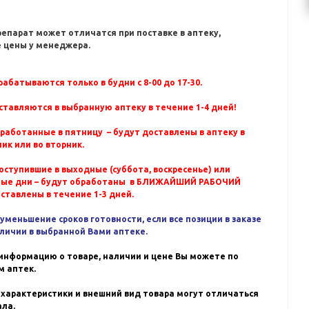
репарат может отличатся при поставке в аптеку,
 цены у менеджера.
абатываются только в будни с 8-00 до 17-30.
ставляются в выбранную аптеку в течение 1-4 дней!
бработанные в пятницу – будут доставлены в аптеку в
ик или во вторник.
оступившие в выходные (суббота, воскресенье) или
ные дни – будут обработаны в БЛИЖАЙШИЙ РАБОЧИЙ
оставлены в течение 1-3 дней.
уменьшение сроков готовности, если все позиции в заказе
аличии в выбранной Вами аптеке.
информацию о товаре, наличии и цене Вы можете по
 аптек.
 характеристики и внешний вид товара могут отличаться
ала.