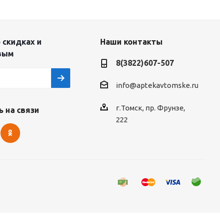
 скидках и
Наши контакты
вым
8(3822)607-507
info@aptekavtomske.ru
г.Томск, пр. Фрунзе,
 на связи
222