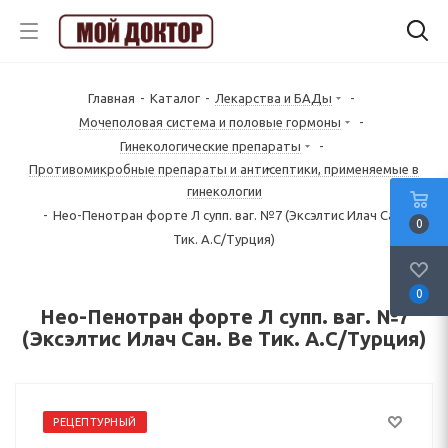
Главная
-
Каталог
-
Лекарства и БАДы
-
Mочеполовая система и половые гормоны
-
Гинекологические препараты
-
Противомикробные препараты и антисептики, применяемые в
гинекологии
-
Нео-Пенотран форте Л супп. ваг. №7 (Эксэлтис Илач Сан. Ве
0
Тик. А.С/Турция)
0
Нео-Пенотран форте Л супп. ваг. №7
(Эксэлтис Илач Сан. Ве Тик. А.С/Турция)
РЕЦЕПТУРНЫЙ