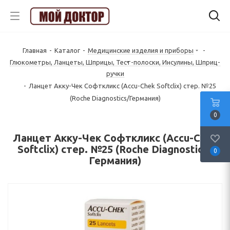
Главная
-
Каталог
-
Медицинские изделия и приборы
-
Глюкoмeтpы, Лaнцeты, Шпpицы, Tecт-пoлocки, Инcyлины, Шпpиц-
pyчки
-
Ланцет Акку-Чек Софткликс (Accu-Chek Softclix) стер. №25
(Roche Diagnostics/Германия)
0
Ланцет Акку-Чек Софткликс (Accu-Chek
Softclix) стер. №25 (Roche Diagnostics/
0
Германия)