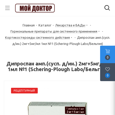
Главная
-
Каталог
-
Лекарства и БАДы
-
Гормональные препараты для системного применения
-
Кортикостероиды системного действия
-
Дипроспан амп.(сусп.
д/ин.) 2мг+5мг/мл 1мл №1 (Schering-Plough Labo/Бельгия)
0
Дипроспан амп.(сусп. д/ин.) 2мг+5мг/мл
1мл №1 (Schering-Plough Labo/Бельгия)
0
РЕЦЕПТУРНЫЙ