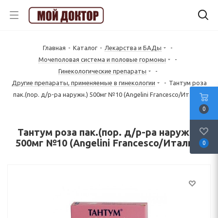
Главная
-
Каталог
-
Лекарства и БАДы
-
Mочеполовая система и половые гормоны
-
Гинекологические препараты
-
Другие препараты, применяемые в гинекологии
-
Тантум роза
пак.(пор. д/р-ра наружн.) 500мг №10 (Angelini Francesco/Италия)
0
Тантум роза пак.(пор. д/р-ра наружн.)
500мг №10 (Angelini Francesco/Италия)
0