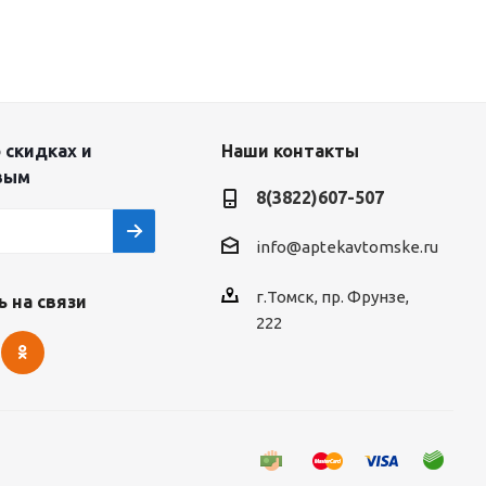
 скидках и
Наши контакты
вым
8(3822)607-507
info@aptekavtomske.ru
г.Томск, пр. Фрунзе,
 на связи
222