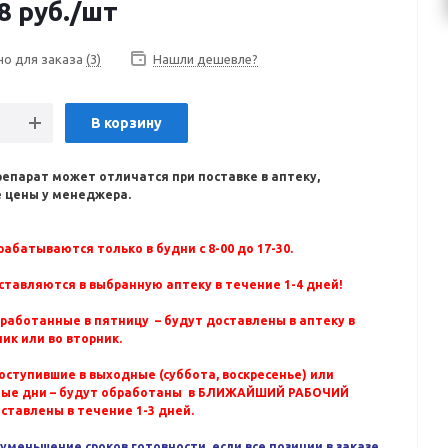
8
руб.
/шт
но для заказа
(3)
Нашли дешевле?
В корзину
репарат может отличатся при поставке в аптеку,
 цены у менеджера.
абатываются только в будни с 8-00 до 17-30.
ставляются в выбранную аптеку в течение 1-4 дней!
бработанные в пятницу – будут доставлены в аптеку в
ик или во вторник.
оступившие в выходные (суббота, воскресенье) или
ные дни – будут обработаны в БЛИЖАЙШИЙ РАБОЧИЙ
оставлены в течение 1-3 дней.
уменьшение сроков готовности, если все позиции в заказе