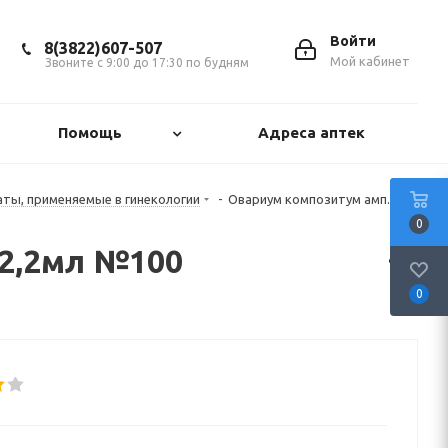
Войти
8(3822)607-507
Мой кабинет
Звоните с 9:00 до 17:30 по будням
Помощь
Адреса аптек
аты, применяемые в гинекологии
-
Овариум композитум амп.(р-р
0
 2,2мл №100
0