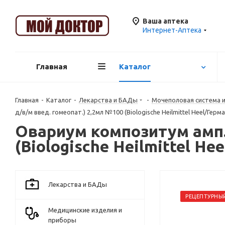
Ваша аптека
Интернет-Аптека
Главная
Каталог
Главная
-
Каталог
-
Лекарства и БАДы
-
Mочеполовая система 
д/в/м введ. гомеопат.) 2,2мл №100 (Biologische Heilmittel Heel/Герм
Овариум композитум амп.(
(Biologische Heilmittel He
Лекарства и БАДы
РЕЦЕПТУРНЫ
Медицинские изделия и
приборы