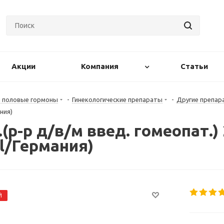
Акции
Компания
Статьи
и половые гормоны
-
Гинекологические препараты
-
Другие препар
ания)
р-р д/в/м введ. гомеопат.)
el/Германия)
Й