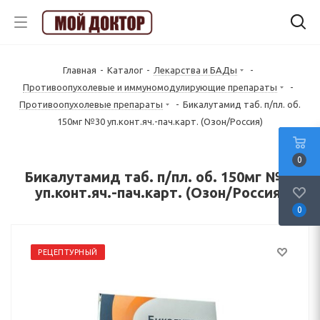
Главная
-
Каталог
-
Лекарства и БАДы
-
Противоопухолевые и иммуномодулирующие препараты
-
Противоопухолевые препараты
-
Бикалутамид таб. п/пл. об.
150мг №30 уп.конт.яч.-пач.карт. (Озон/Россия)
0
Бикалутамид таб. п/пл. об. 150мг №30
уп.конт.яч.-пач.карт. (Озон/Россия)
0
РЕЦЕПТУРНЫЙ