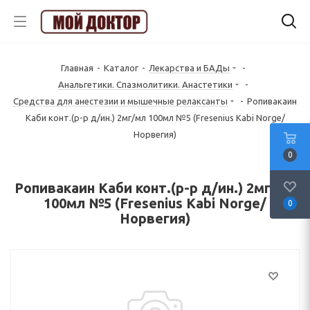
Главная
-
Каталог
-
Лекарства и БАДы
-
Анальгетики. Спазмолитики. Анастетики
-
Средства для анестезии и мышечные релаксанты
-
Ропивакаин
Каби конт.(р-р д/ин.) 2мг/мл 100мл №5 (Fresenius Kabi Norge/
Норвегия)
0
Ропивакаин Каби конт.(р-р д/ин.) 2мг/мл
100мл №5 (Fresenius Kabi Norge/
0
Норвегия)