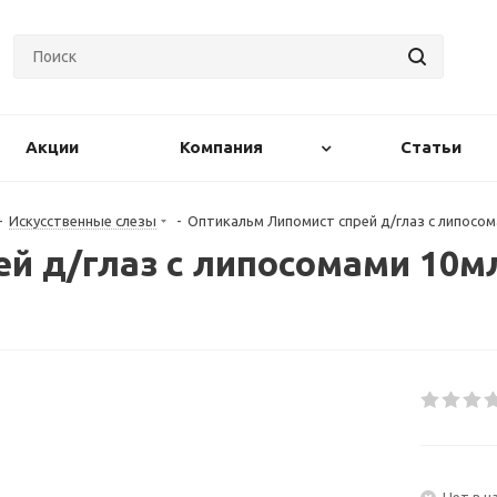
Акции
Компания
Статьи
-
Искусственные слезы
-
Оптикальм Липомист спрей д/глаз с липосо
й д/глаз с липосомами 10м
Нет в н