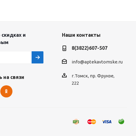
 скидках и
Наши контакты
вым
8(3822)607-507
info@aptekavtomske.ru
г.Томск, пр. Фрунзе,
 на связи
222