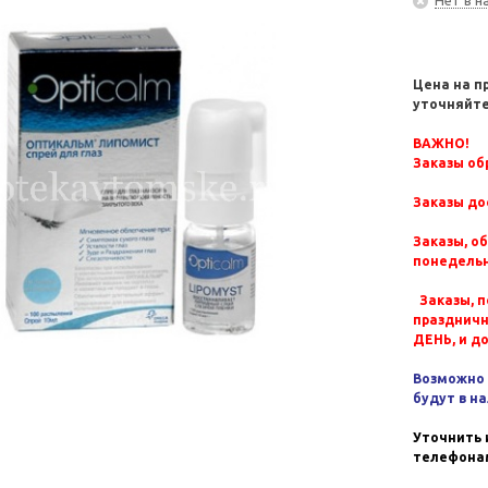
Цена на п
уточняйте
ВАЖНО!
Заказы обр
Заказы до
Заказы, о
понедельн
Заказы, п
празднич
ДЕНЬ, и д
Возможно 
будут в н
Уточнить 
телефонам