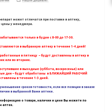
Нашли дешевле?
репарат может отличатся при поставке в аптеку,
 цены у менеджера.
абатываются только в будни с 8-00 до 17-30.
ставляются в выбранную аптеку в течение 1-4 дней!
бработанные в пятницу – будут доставлены в аптеку в
ик или во вторник.
оступившие в выходные (суббота, воскресенье) или
ные дни – будут обработаны в БЛИЖАЙШИЙ РАБОЧИЙ
оставлены в течение 1-3 дней.
уменьшение сроков готовности, если все позиции в заказе
аличии в выбранной Вами аптеке.
информацию о товаре, наличии и цене Вы можете по
 аптек.