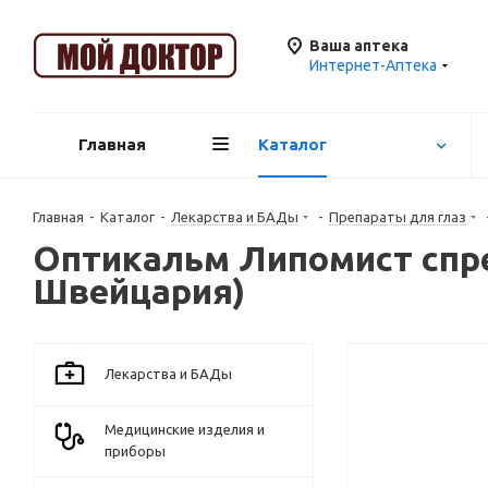
Ваша аптека
Интернет-Аптека
Главная
Каталог
Главная
-
Каталог
-
Лекарства и БАДы
-
Препараты для глаз
Оптикальм Липомист спре
Швейцария)
Лекарства и БАДы
Медицинские изделия и
приборы