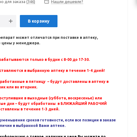
но для заказа
(346)
Нашли дешевле?
В корзину
репарат может отличатся при поставке в аптеку,
 цены у менеджера.
абатываются только в будни с 8-00 до 17-30.
ставляются в выбранную аптеку в течение 1-4 дней!
бработанные в пятницу – будут доставлены в аптеку в
ик или во вторник.
оступившие в выходные (суббота, воскресенье) или
ные дни – будут обработаны в БЛИЖАЙШИЙ РАБОЧИЙ
оставлены в течение 1-3 дней.
уменьшение сроков готовности, если все позиции в заказе
аличии в выбранной Вами аптеке.
информацию о товаре, наличии и цене Вы можете по