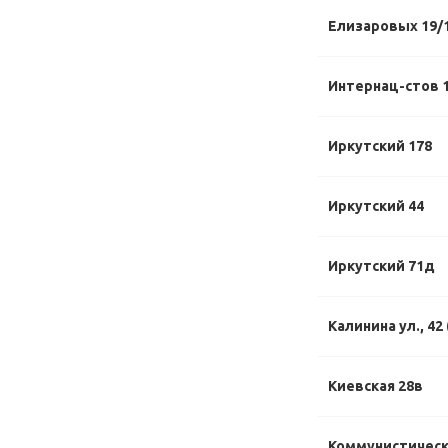
Елизаровых 19/
Интернац-стов 1
Иркутский 178
Иркутский 44
Иркутский 71д
Калинина ул., 42
Киевская 28в
Коммунистическ