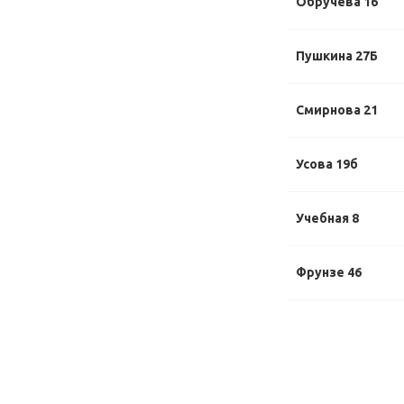
Обручева 16
Пушкина 27Б
Смирнова 21
Усова 19б
Учебная 8
Фрунзе 46