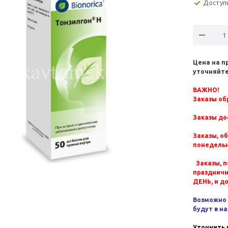
Доступ
Цена на п
уточняйте
ВАЖНО!
Заказы обр
Заказы до
Заказы, о
понедельн
Заказы, п
празднич
ДЕНЬ, и д
Возможно 
будут в н
Уточнить 