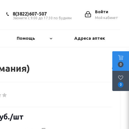
Войти
8(3822)607-507
Мой кабинет
Звоните с 9:00 до 17:30 по будням
Помощь
Адреса аптек
0
рмания)
0
уб.
/шт