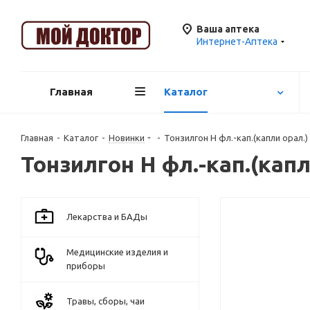
Ваша аптека
Интернет-Аптека
Главная
Каталог
Главная
-
Каталог
-
Новинки
-
Тонзилгон Н фл.-кап.(капли орал.)
Тонзилгон Н фл.-кап.(капл
Лекарства и БАДы
Медицинские изделия и
приборы
Травы, сборы, чаи