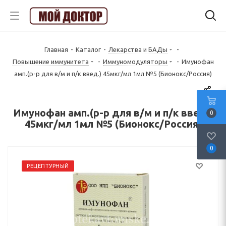
Главная
-
Каталог
-
Лекарства и БАДы
-
Повышение иммунитета
-
Иммуномодуляторы
-
Имунофан
амп.(р-р для в/м и п/к введ.) 45мкг/мл 1мл №5 (Бионокс/Россия)
Имунофан амп.(р-р для в/м и п/к введ.)
0
45мкг/мл 1мл №5 (Бионокс/Россия)
0
РЕЦЕПТУРНЫЙ