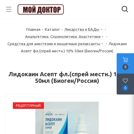
Главная
-
Каталог
-
Лекарства и БАДы
-
Анальгетики. Спазмолитики. Анастетики
-
Средства для анестезии и мышечные релаксанты
-
Лидокаин
Асепт фл.(спрей местн.) 10% 50мл (Биоген/Россия)
0
Лидокаин Асепт фл.(спрей местн.) 10%
50мл (Биоген/Россия)
0
РЕЦЕПТУРНЫЙ