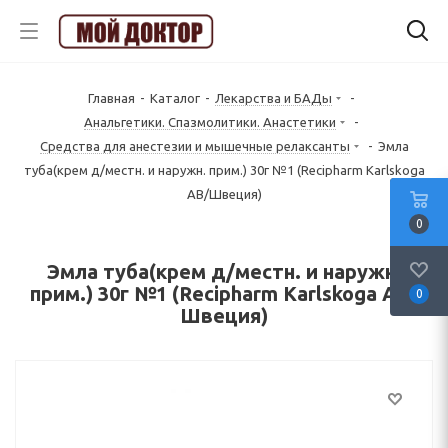
Главная
-
Каталог
-
Лекарства и БАДы
-
Анальгетики. Спазмолитики. Анастетики
-
Средства для анестезии и мышечные релаксанты
-
Эмла
туба(крем д/местн. и наружн. прим.) 30г №1 (Recipharm Karlskoga
AB/Швеция)
0
Эмла туба(крем д/местн. и наружн.
прим.) 30г №1 (Recipharm Karlskoga AB/
0
Швеция)