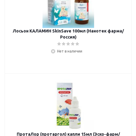
Лосьон КАЛАМИН SkinSave 100мл (Нанотек фарма/
Россия)
Нет в наличии
ПротаЛор (протаргол) капли 15мл (Эско-фарм/