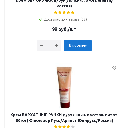
Крем БЕЛОРУЧКА д/рук увлажн. 75мл (Аванта/
Россия)
Доступно для заказа (37)
99
руб.
/шт
В корзину
Крем БАРХАТНЫЕ РУЧКИ д/рук ночн. восстан. питат.
80мл (Юнилевер Русь/Арнест Юнирусь/Россия)