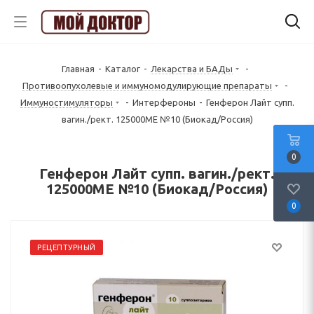
Главная
-
Каталог
-
Лекарства и БАДы
-
Противоопухолевые и иммуномодулирующие препараты
-
Иммуностимуляторы
-
Интерфероны
-
Генферон Лайт супп.
вагин./рект. 125000МЕ №10 (Биокад/Россия)
0
Генферон Лайт супп. вагин./рект.
125000МЕ №10 (Биокад/Россия)
0
РЕЦЕПТУРНЫЙ