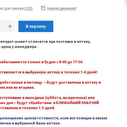
но для заказа
(122)
Нашли дешевле?
В корзину
репарат может отличатся при поставке в аптеку,
 цены у менеджера.
абатываются только в будни с 8-00 до 17-30.
ставляются в выбранную аптеку в течение 1-4 дней!
бработанные в пятницу – будут доставлены в аптеку в
ик или во вторник.
оступившие в выходные (суббота, воскресенье) или
ные дни – будут обработаны в БЛИЖАЙШИЙ РАБОЧИЙ
оставлены в течение 1-3 дней.
уменьшение сроков готовности, если все позиции в заказе
аличии в выбранной Вами аптеке.