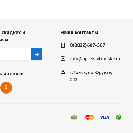
 скидках и
Наши контакты
вым
8(3822)607-507
info@aptekavtomske.ru
г.Томск, пр. Фрунзе,
 на связи
222