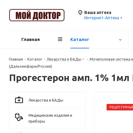
Ваша аптека
Интернет-Аптека
Главная
Каталог
Главная
-
Каталог
-
Лекарства и БАДы
-
Mочеполовая система 
(Дальхимфарм/Россия)
Прогестерон амп. 1% 1мл
Лекарства и БАДы
РЕЦЕПТУРНЫ
Медицинские изделия и
приборы