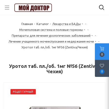
Главная
-
Каталог
-
Лекарства и БАДы
-
Mочеполовая система и половые гормоны
-
Препараты для лечения урологических заболеваний
-
Лечение учащенного мочеиспускания и недержания мочи
-
Уротол таб. пл./об. 1мг №56 (Zentiva/Чехия)
0
Уротол таб. пл./об. 1мг №56 (Zentiva/
Чехия)
0
РЕЦЕПТУРНЫЙ