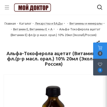
Главная
-
Каталог
-
Лекарства и БАДы
-
Витамины и минералы
-
Витамин Е, Витамины Е + А
-
Альфа-Токоферола ацетат
(Витамин E) фл.(р-р масл. орал.) 10% 20мл (Эколаб/Россия)
Альфа-Токоферола ацетат (Витамин E)
0
фл.(р-р масл. орал.) 10% 20мл (Эколаб/
Россия)
0