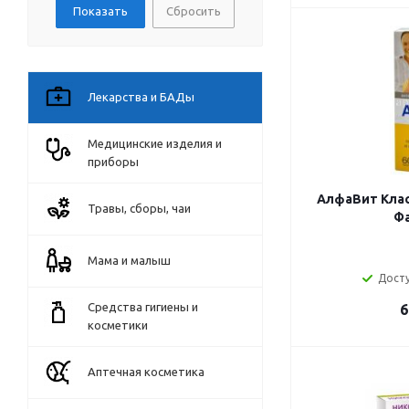
Сбросить
Лекарства и БАДы
Медицинские изделия и
приборы
АлфаВит Клас
Травы, сборы, чаи
Фа
Мама и малыш
Досту
Средства гигиены и
6
косметики
Аптечная косметика