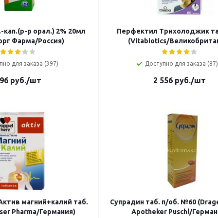
-кап.(р-р орал.) 2% 20мл
Перфектил Трихолоджик та
орг Фарма/Россия)
(Vitabiotics/Великобрита
пно для заказа (397)
Доступно для заказа (87)
96
руб.
/шт
2 556
руб.
/шт
Актив магний+калий таб.
Супрадин таб. п/об. №60 (Dra
ser Pharma/Германия)
Apotheker Puschl/Герман