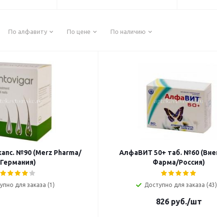
По алфавиту
По цене
По наличию
апс. №90 (Merz Pharma/
АлфаВИТ 50+ таб. №60 (Вн
Германия)
Фарма/Россия)
упно для заказа (1)
Доступно для заказа (43)
826
руб.
/шт