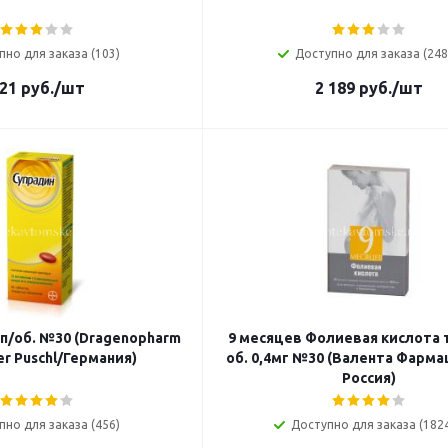
пно для заказа (103)
Доступно для заказа (248
21
руб.
/шт
2 189
руб.
/шт
 п/об. №30 (Dragenopharm
9 месяцев Фолиевая кислота т
r Puschl/Германия)
об. 0,4мг №30 (Валента Фарм
Россия)
пно для заказа (456)
Доступно для заказа (182