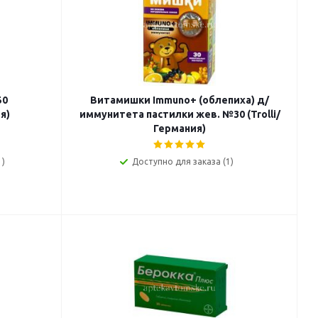
50
Витамишки Immuno+ (облепиха) д/
я)
иммунитета пастилки жев. №30 (Trolli/
Германия)
1)
Доступно для заказа (1)