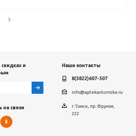
 скидках и
Наши контакты
вым
8(3822)607-507
info@aptekavtomske.ru
г.Томск, пр. Фрунзе,
 на связи
222