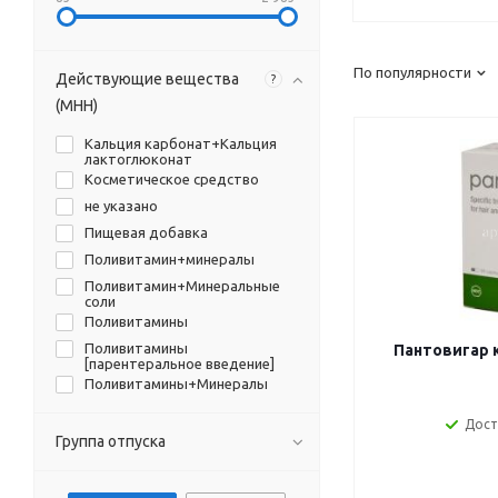
По популярности
Действующие вещества
?
(МНН)
Кальция карбонат+Кальция
лактоглюконат
Косметическое средство
не указано
Пищевая добавка
Поливитамин+минералы
Поливитамин+Минеральные
соли
Поливитамины
Поливитамины
Пантовигар к
[парентеральное введение]
Поливитамины+Минералы
Поливитамины+минеральные
Дост
соли
Группа отпуска
Поливитамины+Прочие
препараты
Фолиевая кислота