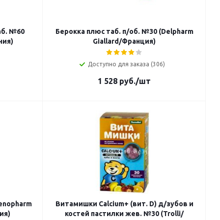
б. №60
Берокка плюс таб. п/об. №30 (Delpharm
ния)
Giallard/Франция)
Доступно для заказа (306)
1 528
руб.
/шт
genopharm
Витамишки Calcium+ (вит. D) д/зубов и
ия)
костей пастилки жев. №30 (Trolli/