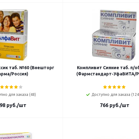
сик таб. №60 (Внешторг
Компливит Сияние таб. п/о
рма/Россия)
(Фармстандарт-УфаВИТА/Р
пно для заказа (48)
Доступно для заказа (124
98
руб.
/шт
766
руб.
/шт