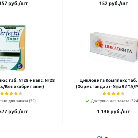
357
руб.
/шт
152
руб.
/шт
юс таб. №28 + капс. №28
Цикловита Комплекс таб.
ics/Великобритания)
(Фармстандарт-УфаВИТА/Р
пно для заказа (70)
Доступно для заказа (524
577
руб.
/шт
1 136
руб.
/шт