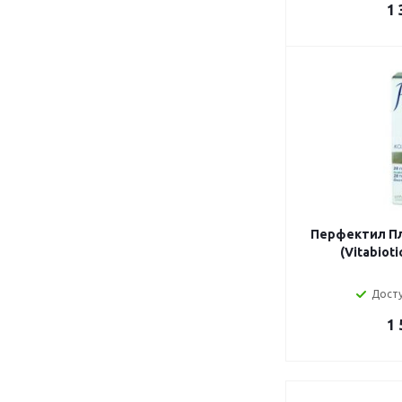
1 
Перфектил Пл
(Vitabiot
Досту
1 