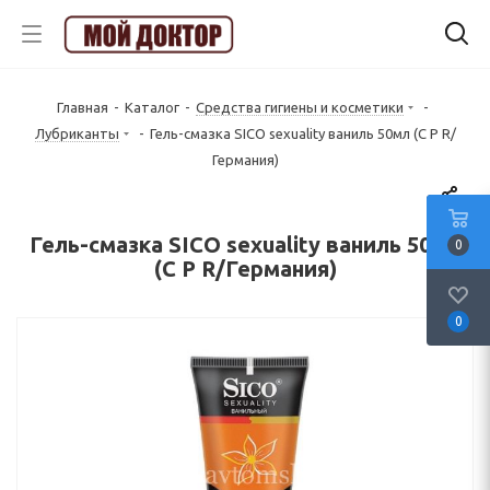
Главная
-
Каталог
-
Средства гигиены и косметики
-
Лубриканты
-
Гель-смазка SICO sexuality ваниль 50мл (C P R/
Германия)
Гель-смазка SICO sexuality ваниль 50мл
0
(C P R/Германия)
0