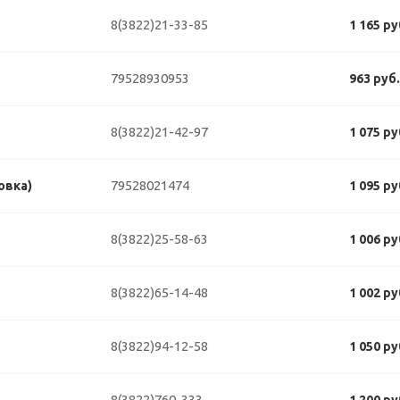
8(3822)21-33-85
1 165 р
79528930953
963 руб
8(3822)21-42-97
1 075 р
79528021474
овка)
1 095 р
8(3822)25-58-63
1 006 р
8(3822)65-14-48
1 002 р
8(3822)94-12-58
1 050 р
8(3822)760-333