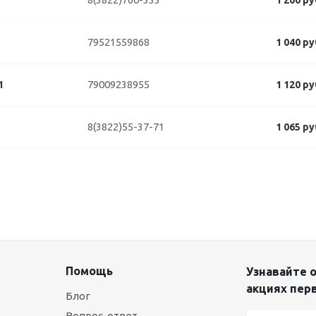
1 200 р
79521559868
1 040 р
79009238955
1
1 120 р
8(3822)55-37-71
1 065 р
Помощь
Узнавайте о
акциях пер
Блог
Вопрос-ответ