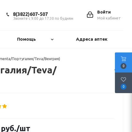
Войти
8(3822)607-507
Мой кабинет
Звоните с 9:00 до 17:30 по будням
Помощь
Адреса аптек
menta/Португалия/Teva/Венгрия)
0
галия/Teva/
0
руб.
/шт