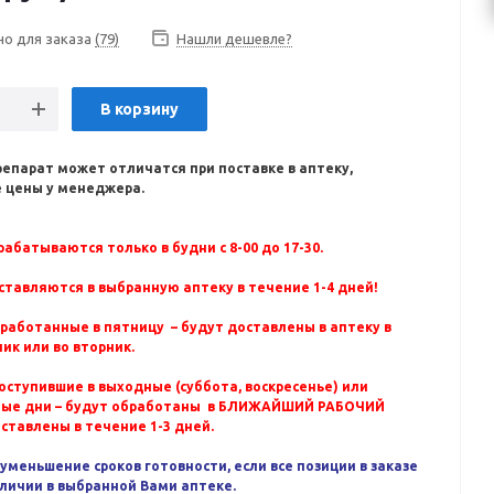
но для заказа
(79)
Нашли дешевле?
В корзину
репарат может отличатся при поставке в аптеку,
 цены у менеджера.
абатываются только в будни с 8-00 до 17-30.
ставляются в выбранную аптеку в течение 1-4 дней!
бработанные в пятницу – будут доставлены в аптеку в
ик или во вторник.
оступившие в выходные (суббота, воскресенье) или
ные дни – будут обработаны в БЛИЖАЙШИЙ РАБОЧИЙ
оставлены в течение 1-3 дней.
уменьшение сроков готовности, если все позиции в заказе
аличии в выбранной Вами аптеке.