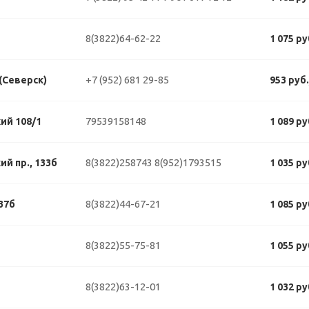
8(3822)64-62-22
1 075 р
+7 (952) 681 29-85
 (Северск)
953 руб
79539158148
ий 108/1
1 089 р
8(3822)258743
8(952)1793515
й пр., 133б
1 035 р
8(3822)44-67-21
37б
1 085 р
8(3822)55-75-81
1 055 р
8(3822)63-12-01
1 032 р