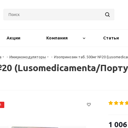
Акции
Компания
Статьи
а
-
Иммуномодуляторы
-
Изопринозин таб. 500мг №20 (Lusomedica
№20 (Lusomedicamenta/Порту
Й
1 006