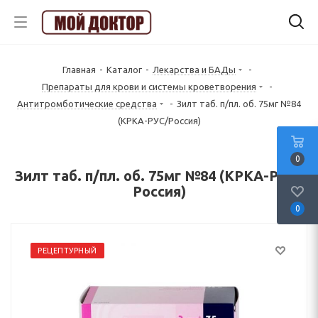
Главная
-
Каталог
-
Лекарства и БАДы
-
Препараты для крови и системы кроветворения
-
Антитромботические средства
-
Зилт таб. п/пл. об. 75мг №84
(КРКА-РУС/Россия)
0
Зилт таб. п/пл. об. 75мг №84 (КРКА-РУС/
Россия)
0
РЕЦЕПТУРНЫЙ