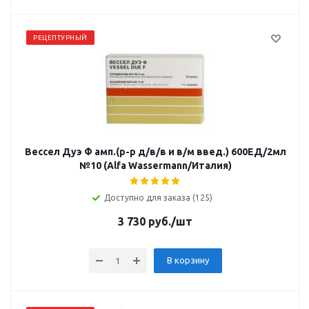
РЕЦЕПТУРНЫЙ
Вессел Дуэ Ф амп.(р-р д/в/в и в/м введ.) 600ЕД/2мл
№10 (Alfa Wassermann/Италия)
Доступно для заказа (125)
3 730
руб.
/шт
В корзину