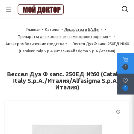
Главная
-
Каталог
-
Лекарства и БАДы
-
Препараты для крови и системы кроветворения
-
Антитромботические средства
-
Вессел Дуэ Ф капс. 250ЕД №60
(Catalent Italy S.p.A./Италия/Alfasigma S.p.A./Италия)
0
Вессел Дуэ Ф капс. 250ЕД №60 (Catalent
Italy S.p.A./Италия/Alfasigma S.p.A./
Италия)
0