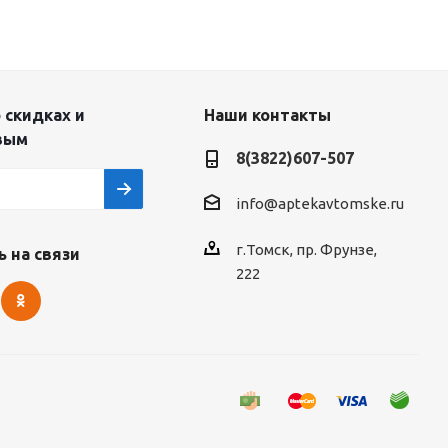
 скидках и
Наши контакты
вым
8(3822)607-507
info@aptekavtomske.ru
г.Томск, пр. Фрунзе,
 на связи
222