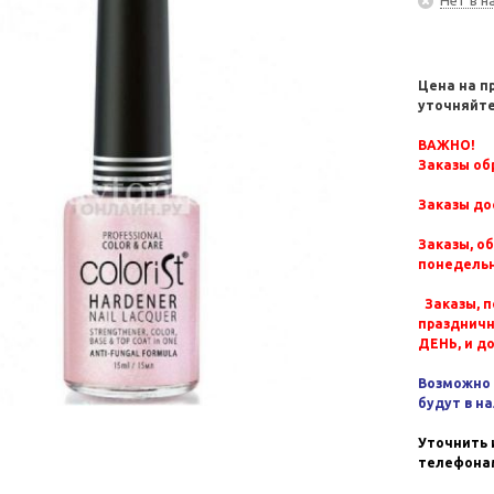
Цена на п
уточняйте
ВАЖНО!
Заказы обр
Заказы до
Заказы, о
понедельн
Заказы, п
празднич
ДЕНЬ, и д
Возможно 
будут в н
Уточнить 
телефонам