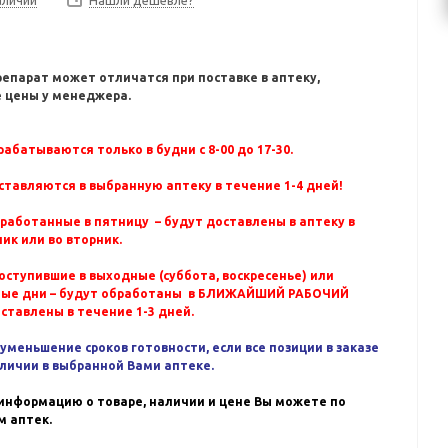
Нашли дешевле?
репарат может отличатся при поставке в аптеку,
 цены у менеджера.
абатываются только в будни с 8-00 до 17-30.
ставляются в выбранную аптеку в течение 1-4 дней!
бработанные в пятницу – будут доставлены в аптеку в
ик или во вторник.
оступившие в выходные (суббота, воскресенье) или
ные дни – будут обработаны в БЛИЖАЙШИЙ РАБОЧИЙ
оставлены в течение 1-3 дней.
уменьшение сроков готовности, если все позиции в заказе
аличии в выбранной Вами аптеке.
информацию о товаре, наличии и цене Вы можете по
 аптек.