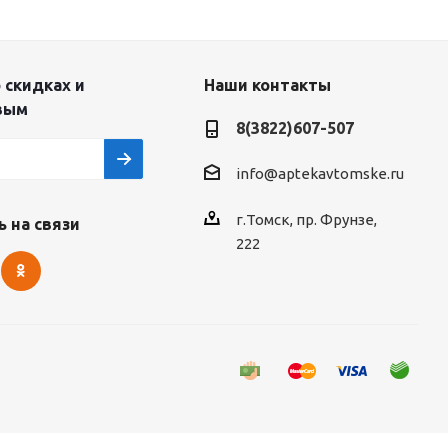
 скидках и
Наши контакты
вым
8(3822)607-507
info@aptekavtomske.ru
г.Томск, пр. Фрунзе,
 на связи
222