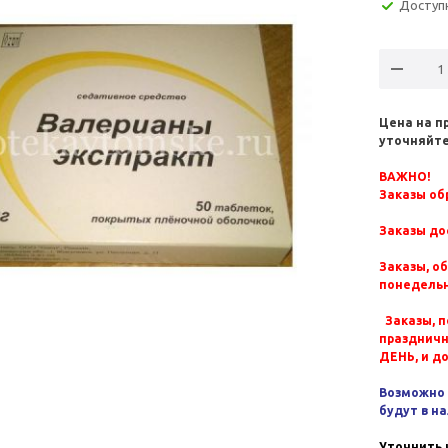
Доступ
Цена на п
уточняйте
ВАЖНО!
Заказы обр
Заказы до
Заказы, о
понедельн
Заказы, п
празднич
ДЕНЬ, и д
Возможно 
будут в н
Уточнить 