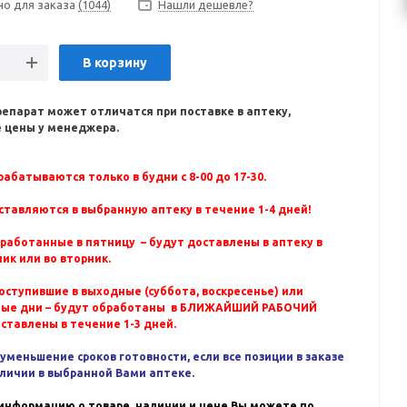
но для заказа
(1044)
Нашли дешевле?
В корзину
репарат может отличатся при поставке в аптеку,
 цены у менеджера.
абатываются только в будни с 8-00 до 17-30.
ставляются в выбранную аптеку в течение 1-4 дней!
бработанные в пятницу – будут доставлены в аптеку в
ик или во вторник.
оступившие в выходные (суббота, воскресенье) или
ные дни – будут обработаны в БЛИЖАЙШИЙ РАБОЧИЙ
оставлены в течение 1-3 дней.
уменьшение сроков готовности, если все позиции в заказе
аличии в выбранной Вами аптеке.
информацию о товаре, наличии и цене Вы можете по