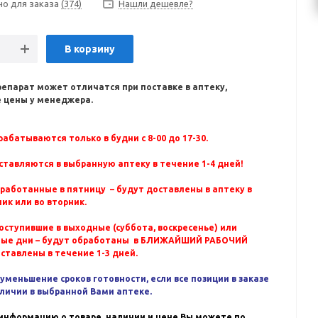
но для заказа
(374)
Нашли дешевле?
В корзину
репарат может отличатся при поставке в аптеку,
 цены у менеджера.
абатываются только в будни с 8-00 до 17-30.
ставляются в выбранную аптеку в течение 1-4 дней!
бработанные в пятницу – будут доставлены в аптеку в
ик или во вторник.
оступившие в выходные (суббота, воскресенье) или
ные дни – будут обработаны в БЛИЖАЙШИЙ РАБОЧИЙ
оставлены в течение 1-3 дней.
уменьшение сроков готовности, если все позиции в заказе
аличии в выбранной Вами аптеке.
информацию о товаре, наличии и цене Вы можете по