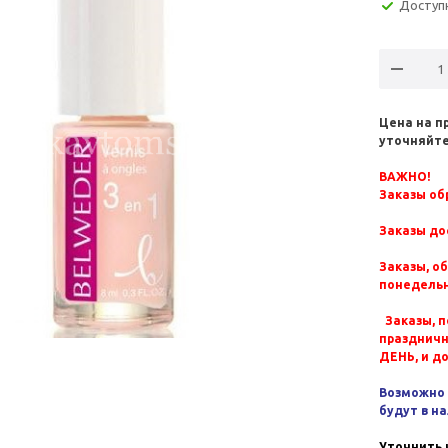
Доступ
Цена на п
уточняйте
ВАЖНО!
Заказы обр
Заказы до
Заказы, о
понедельн
Заказы, п
празднич
ДЕНЬ, и д
Возможно 
будут в н
Уточнить 