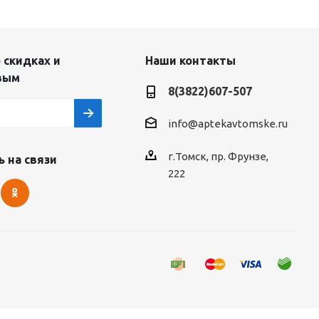
 скидках и
Наши контакты
вым
8(3822)607-507
info@aptekavtomske.ru
г.Томск, пр. Фрунзе,
 на связи
222