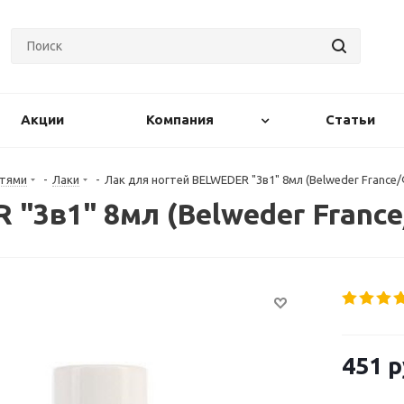
Акции
Компания
Статьи
гтями
-
Лаки
-
Лак для ногтей BELWEDER "3в1" 8мл (Belweder France
 "3в1" 8мл (Belweder Franc
451
р