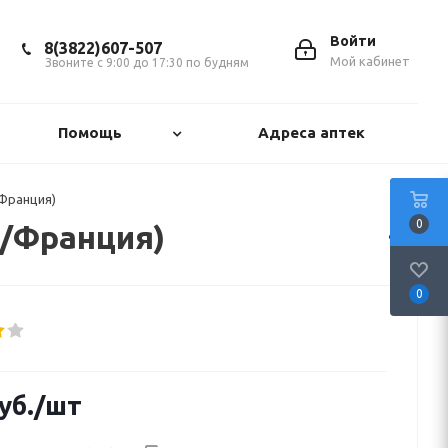
Войти
8(3822)607-507
Мой кабинет
Звоните с 9:00 до 17:30 по будням
Помощь
Адреса аптек
/Франция)
0
e/Франция)
0
уб.
/шт