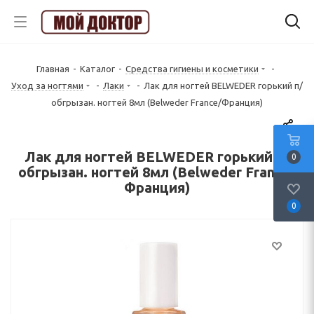
Главная
-
Каталог
-
Средства гигиены и косметики
-
Уход за ногтями
-
Лаки
-
Лак для ногтей BELWEDER горький п/
обгрызан. ногтей 8мл (Belweder France/Франция)
Лак для ногтей BELWEDER горький п/
0
обгрызан. ногтей 8мл (Belweder France/
Франция)
0