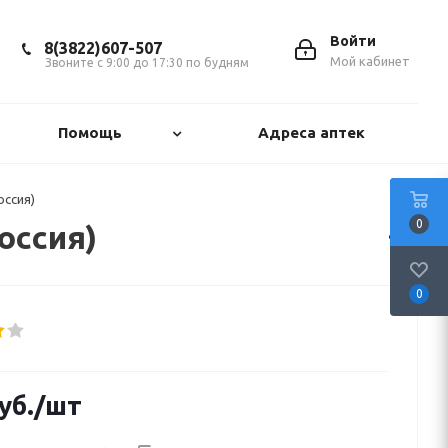
Войти
8(3822)607-507
Мой кабинет
Звоните с 9:00 до 17:30 по будням
Помощь
Адреса аптек
оссия)
0
оссия)
0
уб.
/шт