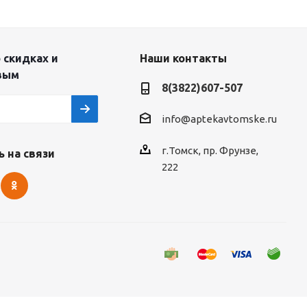
 скидках и
Наши контакты
вым
8(3822)607-507
info@aptekavtomske.ru
г.Томск, пр. Фрунзе,
 на связи
222