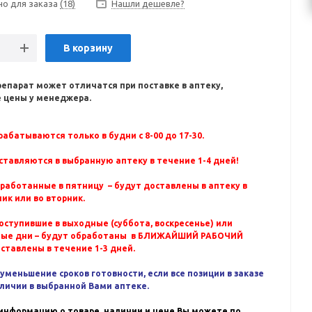
но для заказа
(18)
Нашли дешевле?
В корзину
репарат может отличатся при поставке в аптеку,
 цены у менеджера.
абатываются только в будни с 8-00 до 17-30.
ставляются в выбранную аптеку в течение 1-4 дней!
бработанные в пятницу – будут доставлены в аптеку в
ик или во вторник.
оступившие в выходные (суббота, воскресенье) или
ные дни – будут обработаны в БЛИЖАЙШИЙ РАБОЧИЙ
оставлены в течение 1-3 дней.
уменьшение сроков готовности, если все позиции в заказе
аличии в выбранной Вами аптеке.
информацию о товаре, наличии и цене Вы можете по