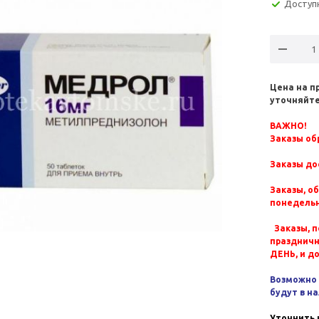
Доступ
Цена на п
уточняйте
ВАЖНО!
Заказы обр
Заказы до
Заказы, о
понедельн
Заказы, п
празднич
ДЕНЬ, и д
Возможно 
будут в н
Уточнить 