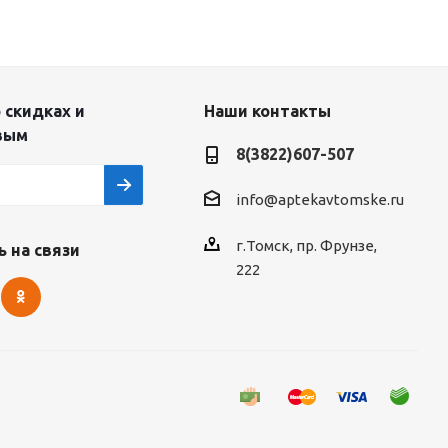
 скидках и
Наши контакты
вым
8(3822)607-507
info@aptekavtomske.ru
г.Томск, пр. Фрунзе,
 на связи
222