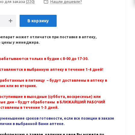
но для заказа
(220)
Нашли дешевле?
В корзину
репарат может отличатся при поставке в аптеку,
 цены у менеджера.
абатываются только в будни с 8-00 до 17-30.
ставляются в выбранную аптеку в течение 1-4 дней!
бработанные в пятницу – будут доставлены в аптеку в
ик или во вторник.
оступившие в выходные (суббота, воскресенье) или
ные дни – будут обработаны в БЛИЖАЙШИЙ РАБОЧИЙ
оставлены в течение 1-3 дней.
уменьшение сроков готовности, если все позиции в заказе
аличии в выбранной Вами аптеке.
информацию о товаре, наличии и цене Вы можете по