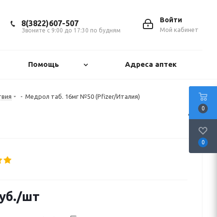
Войти
8(3822)607-507
Мой кабинет
Звоните с 9:00 до 17:30 по будням
Помощь
Адреса аптек
твия
-
Медрол таб. 16мг №50 (Pfizer/Италия)
0
0
уб.
/шт