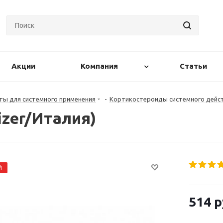
Акции
Компания
Статьи
ты для системного применения
-
Кортикостероиды системного дейс
izer/Италия)
Й
514
р