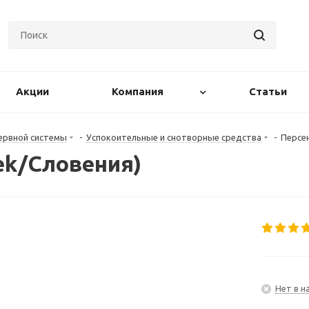
Акции
Компания
Статьи
ервной системы
-
Успокоительные и снотворные средства
-
Персен
ek/Словения)
Нет в н