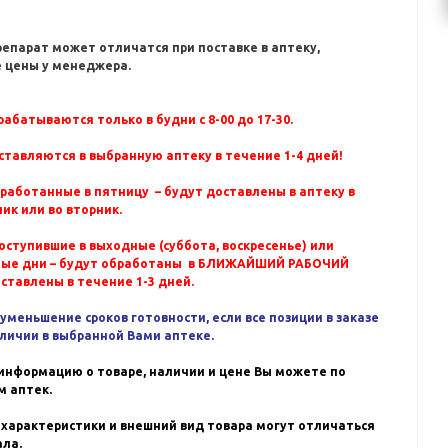
репарат может отличатся при поставке в аптеку,
 цены у менеджера.
абатываются только в будни с 8-00 до 17-30.
ставляются в выбранную аптеку в течение 1-4 дней!
бработанные в пятницу – будут доставлены в аптеку в
ик или во вторник.
оступившие в выходные (суббота, воскресенье) или
ные дни – будут обработаны в БЛИЖАЙШИЙ РАБОЧИЙ
оставлены в течение 1-3 дней.
уменьшение сроков готовности, если все позиции в заказе
аличии в выбранной Вами аптеке.
информацию о товаре, наличии и цене Вы можете по
 аптек.
 характеристики и внешний вид товара могут отличаться
ала.