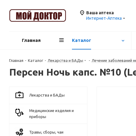
Ваша аптека
Интернет-Аптека
Главная
Каталог
Главная
-
Каталог
-
Лекарства и БАДы
-
Лечение заболеваний н
Персен Ночь капс. №10 (L
Лекарства и БАДы
Медицинские изделия и
приборы
Травы, сборы, чаи