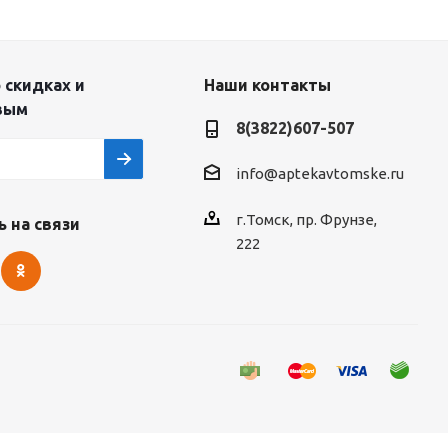
 скидках и
Наши контакты
вым
8(3822)607-507
info@aptekavtomske.ru
г.Томск, пр. Фрунзе,
 на связи
222