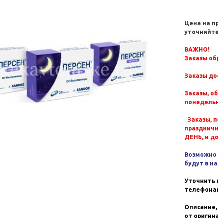
Цена на п
уточняйте
ВАЖНО!
Заказы обр
Заказы до
Заказы, о
понедельн
Заказы, п
празднич
ДЕНЬ, и д
Возможно 
будут в н
Уточнить 
телефонам
Описание,
от оригин