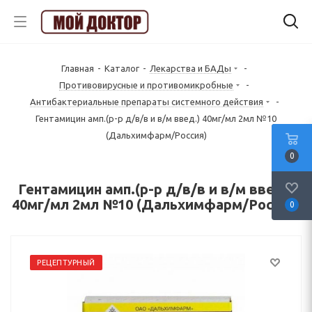
Главная
-
Каталог
-
Лекарства и БАДы
-
Противовирусные и противомикробные
-
Антибактериальные препараты системного действия
-
Гентамицин амп.(р-р д/в/в и в/м введ.) 40мг/мл 2мл №10
(Дальхимфарм/Россия)
0
Гентамицин амп.(р-р д/в/в и в/м введ.)
40мг/мл 2мл №10 (Дальхимфарм/Россия)
0
РЕЦЕПТУРНЫЙ