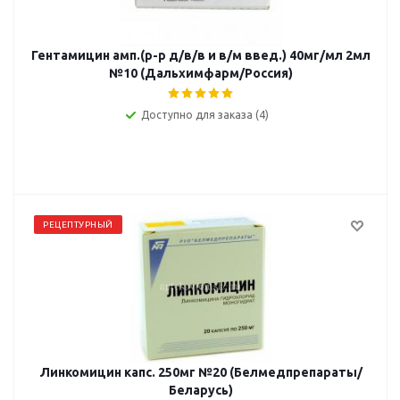
Гентамицин амп.(р-р д/в/в и в/м введ.) 40мг/мл 2мл
№10 (Дальхимфарм/Россия)
Доступно для заказа (4)
РЕЦЕПТУРНЫЙ
Линкомицин капс. 250мг №20 (Белмедпрепараты/
Беларусь)