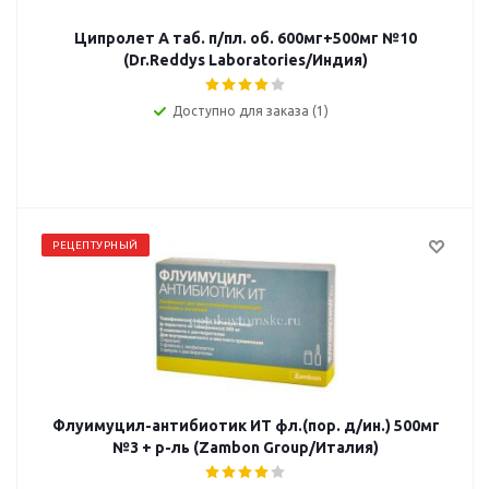
Ципролет А таб. п/пл. об. 600мг+500мг №10
(Dr.Reddys Laboratories/Индия)
Доступно для заказа (1)
РЕЦЕПТУРНЫЙ
Флуимуцил-антибиотик ИТ фл.(пор. д/ин.) 500мг
№3 + р-ль (Zambon Group/Италия)