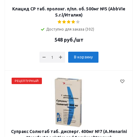
Клацид СР таб. пролонг. п/пл. об. 500мг №5 (AbbVie
S.r.l/Италия)
Доступно для заказа (302)
548
руб.
/шт
В корзину
РЕЦЕПТУРНЫЙ
Супракс Солютаб таб. дисперг. 400мг №7 (A.Menarini