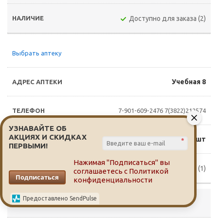
Доступно для заказа (2)
Выбрать аптеку
Учебная 8
7-901-609-2476
7(3822)212574
УЗНАВАЙТЕ ОБ
АКЦИЯХ И СКИДКАХ
1 050 руб./шт
*
ПЕРВЫМИ!
Нажимая "Подписаться" вы
Доступно для заказа (1)
соглашаетесь с
Политикой
Подписаться
конфиденциальности
Предоставлено SendPulse
Выбрать аптеку