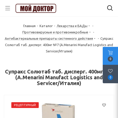
Главная
-
Каталог
-
Лекарства и БАДы
-
Противовирусные и противомикробные
-
Антибактериальные препараты системного действия
-
Супракс
Солютаб таб. дисперг. 400мг №7 (A.Menarini Manufact Logistics and
Servicer/Италия)
0
Супракс Солютаб таб. дисперг. 400мг №7
(A.Menarini Manufact Logistics and
0
Servicer/Италия)
РЕЦЕПТУРНЫЙ