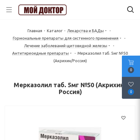
Главная
-
Каталог
-
Лекарства и БАДы
-
Гормональные препараты для системного применения
-
Лечение заболеваний щитовидной железы
-
Антитиреоидные препараты
-
Мерказолил таб. 5мг №50
(Акрихин/Россия)
0
Мерказолил таб. 5мг №50 (Акрихин/
Россия)
0