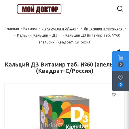
Главная
-
Каталог
-
Лекарства и БАДы
-
Витамины и минералы
-
Кальций, Кальций + Д3
-
Кальций Д3 Витамир таб. №60
(апельсин) (Квадрат-С/Россия)
Кальций Д3 Витамир таб. №60 (апельсин)
0
(Квадрат-С/Россия)
0