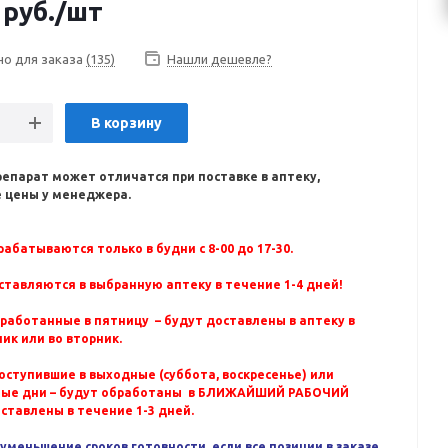
руб.
/шт
но для заказа
(135)
Нашли дешевле?
В корзину
репарат может отличатся при поставке в аптеку,
 цены у менеджера.
абатываются только в будни с 8-00 до 17-30.
ставляются в выбранную аптеку в течение 1-4 дней!
бработанные в пятницу – будут доставлены в аптеку в
ик или во вторник.
оступившие в выходные (суббота, воскресенье) или
ные дни – будут обработаны в БЛИЖАЙШИЙ РАБОЧИЙ
оставлены в течение 1-3 дней.
уменьшение сроков готовности, если все позиции в заказе