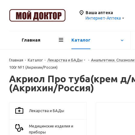
Ваша аптека
Интернет-Аптека
Главная
Каталог
Главная
-
Каталог
-
Лекарства и БАДы
-
Анальгетики. Спазмоли
100г №1 (Акрихин/Россия)
Акриол Про туба(крем д/м
(Акрихин/Россия)
Лекарства и БАДы
Медицинские изделия и
приборы