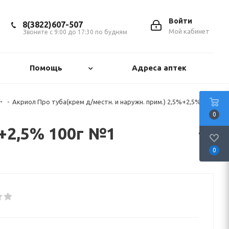
Войти
8(3822)607-507
Мой кабинет
Звоните с 9:00 до 17:30 по будням
Помощь
Адреса аптек
-
Акриол Про туба(крем д/местн. и наружн. прим.) 2,5%+2,5%
0
%+2,5% 100г №1
0