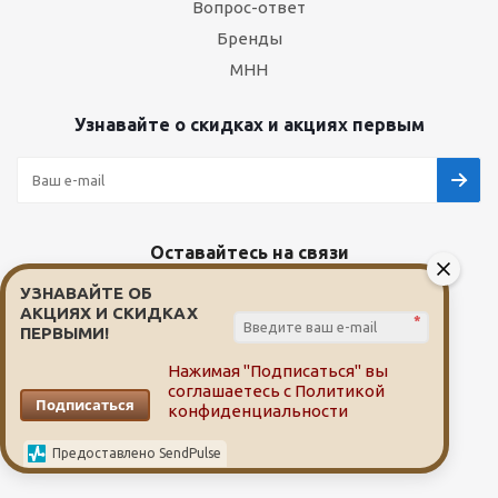
Вопрос-ответ
Бренды
МНН
Узнавайте о скидках и акциях первым
Оставайтесь на связи
УЗНАВАЙТЕ ОБ
АКЦИЯХ И СКИДКАХ
*
ПЕРВЫМИ!
Наши контакты
Нажимая "Подписаться" вы
соглашаетесь с
Политикой
Подписаться
конфиденциальности
8(3822)607-507
Предоставлено SendPulse
info@aptekavtomske.ru