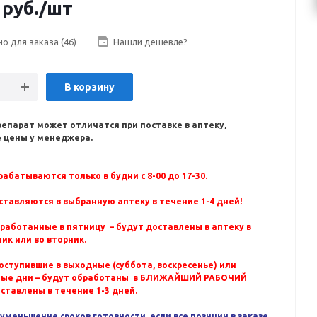
руб.
/шт
но для заказа
(46)
Нашли дешевле?
В корзину
репарат может отличатся при поставке в аптеку,
 цены у менеджера.
абатываются только в будни с 8-00 до 17-30.
ставляются в выбранную аптеку в течение 1-4 дней!
бработанные в пятницу – будут доставлены в аптеку в
ик или во вторник.
оступившие в выходные (суббота, воскресенье) или
ные дни – будут обработаны в БЛИЖАЙШИЙ РАБОЧИЙ
оставлены в течение 1-3 дней.
уменьшение сроков готовности, если все позиции в заказе