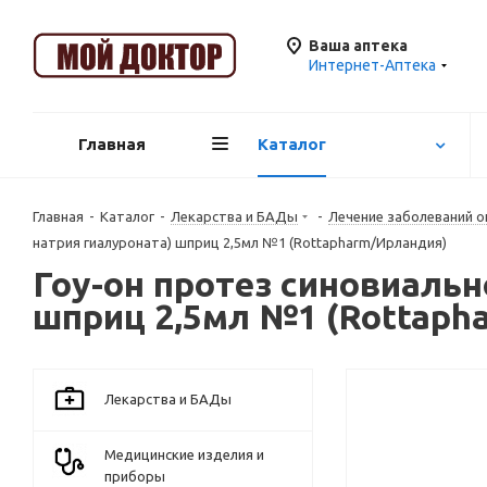
Ваша аптека
Интернет-Аптека
Главная
Каталог
Главная
-
Каталог
-
Лекарства и БАДы
-
Лечение заболеваний о
натрия гиалуроната) шприц 2,5мл №1 (Rottapharm/Ирландия)
Гоу-он протез синовиальн
шприц 2,5мл №1 (Rottaph
Лекарства и БАДы
Медицинские изделия и
приборы