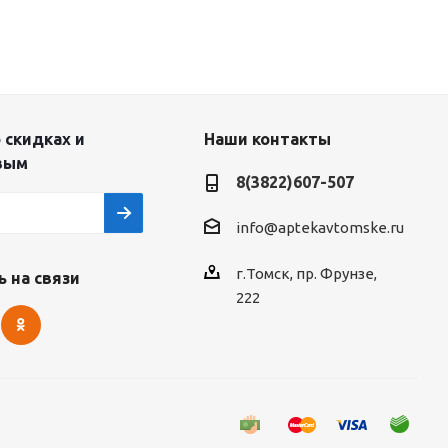
 скидках и
Наши контакты
вым
8(3822)607-507
info@aptekavtomske.ru
г.Томск, пр. Фрунзе,
 на связи
222