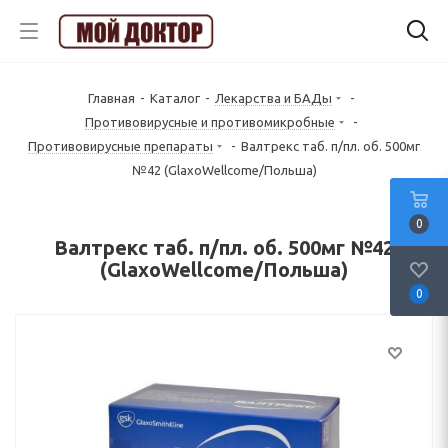
Главная
-
Каталог
-
Лекарства и БАДы
-
Противовирусные и противомикробные
-
Противовирусные препараты
-
Валтрекс таб. п/пл. об. 500мг
№42 (GlaxoWellcome/Польша)
0
Валтрекс таб. п/пл. об. 500мг №42
(GlaxoWellcome/Польша)
0