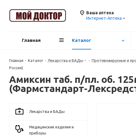
Ваша аптека
Интернет-Аптека
Главная
Каталог
Главная
-
Каталог
-
Лекарства и БАДы
-
Противовирусные и п
Россия)
Амиксин таб. п/пл. об. 12
(Фармстандарт-Лексредс
Лекарства и БАДы
Медицинские изделия и
приборы