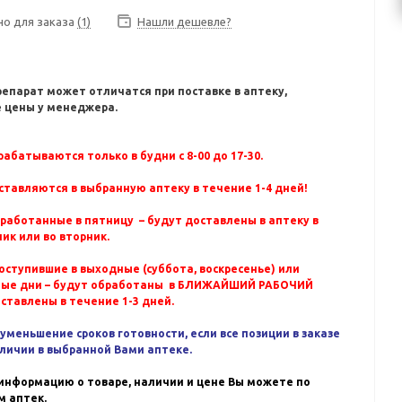
но для заказа
(1)
Нашли дешевле?
репарат может отличатся при поставке в аптеку,
 цены у менеджера.
абатываются только в будни с 8-00 до 17-30.
ставляются в выбранную аптеку в течение 1-4 дней!
бработанные в пятницу – будут доставлены в аптеку в
ик или во вторник.
оступившие в выходные (суббота, воскресенье) или
ные дни – будут обработаны в БЛИЖАЙШИЙ РАБОЧИЙ
оставлены в течение 1-3 дней.
уменьшение сроков готовности, если все позиции в заказе
аличии в выбранной Вами аптеке.
информацию о товаре, наличии и цене Вы можете по
 аптек.