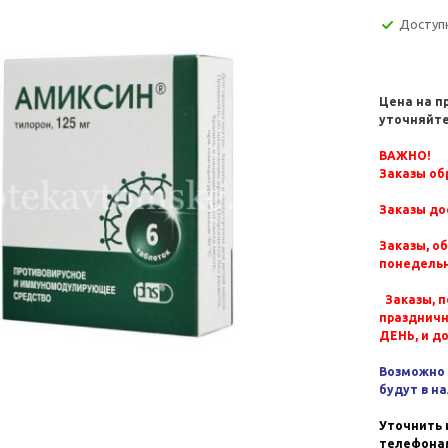
Доступ
Цена на п
уточняйте
ВАЖНО!
Заказы обр
Заказы до
Заказы, о
понедельн
Заказы, п
празднич
ДЕНЬ, и д
Возможно 
будут в н
Уточнить 
телефонам