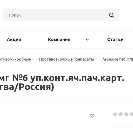
Акции
Компания
Статьи
ротивомикробные
-
Противовирусные препараты
-
Амиксин таб. п/
5мг №6 уп.конт.яч.пач.карт.
тва/Россия)