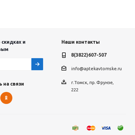
 скидках и
Наши контакты
вым
8(3822)607-507
info@aptekavtomske.ru
г.Томск, пр. Фрунзе,
 на связи
222