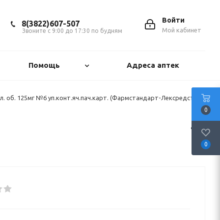
Войти
8(3822)607-507
Мой кабинет
Звоните с 9:00 до 17:30 по будням
Помощь
Адреса аптек
пл. об. 125мг №6 уп.конт.яч.пач.карт. (Фармстандарт-Лексредства/
0
0