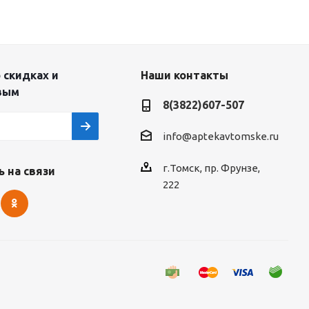
 скидках и
Наши контакты
вым
8(3822)607-507
info@aptekavtomske.ru
г.Томск, пр. Фрунзе,
 на связи
222