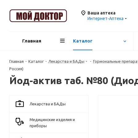
Ваша аптека
Интернет-Аптека
Главная
Каталог
Главная
-
Каталог
-
Лекарства и БАДы
-
Гормональные препара
Россия)
Йод-актив таб. №80 (Дио
Лекарства и БАДы
Медицинские изделия и
приборы