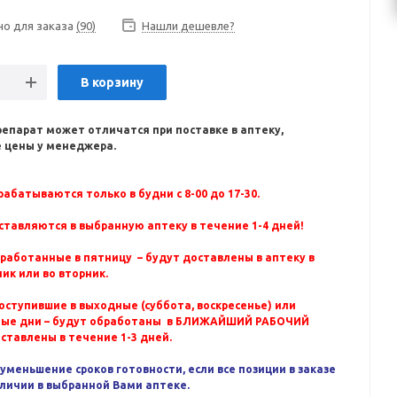
но для заказа
(90)
Нашли дешевле?
В корзину
репарат может отличатся при поставке в аптеку,
 цены у менеджера.
абатываются только в будни с 8-00 до 17-30.
ставляются в выбранную аптеку в течение 1-4 дней!
бработанные в пятницу – будут доставлены в аптеку в
ик или во вторник.
оступившие в выходные (суббота, воскресенье) или
ные дни – будут обработаны в БЛИЖАЙШИЙ РАБОЧИЙ
оставлены в течение 1-3 дней.
уменьшение сроков готовности, если все позиции в заказе
аличии в выбранной Вами аптеке.