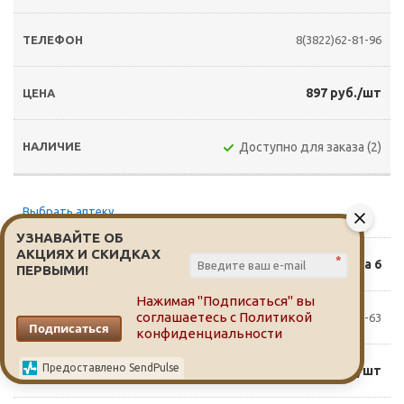
8(3822)62-81-96
897 руб./шт
Доступно для заказа (2)
Выбрать аптеку
УЗНАВАЙТЕ ОБ
АКЦИЯХ И СКИДКАХ
*
Нарановича 6
ПЕРВЫМИ!
Нажимая "Подписаться" вы
соглашаетесь с
Политикой
8(3822)25-58-63
Подписаться
конфиденциальности
Предоставлено SendPulse
897 руб./шт