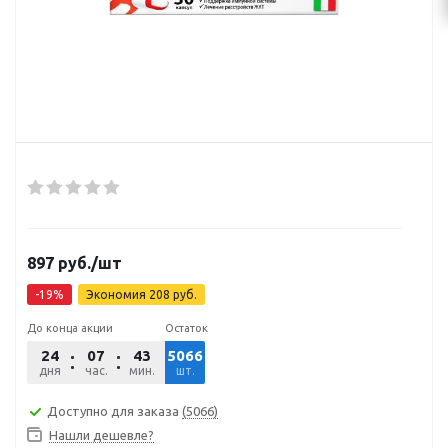
897
руб.
/шт
-
19
%
Экономия
208
руб.
До конца акции
Остаток
24
07
43
5066
28
дня
час.
мин.
шт.
сек.
Доступно для заказа
(5066)
Нашли дешевле?