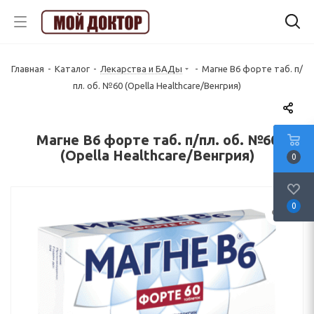
Главная
-
Каталог
-
Лекарства и БАДы
-
Магне B6 форте таб. п/
пл. об. №60 (Opella Healthcare/Венгрия)
Магне B6 форте таб. п/пл. об. №60
(Opella Healthcare/Венгрия)
0
0