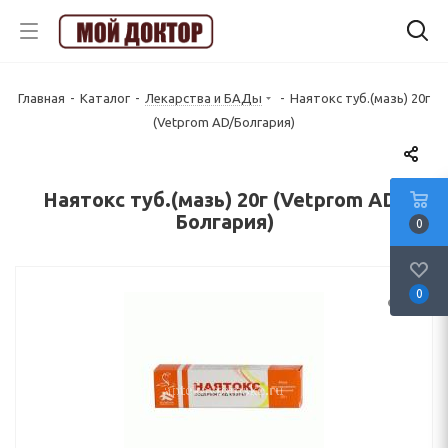
Главная
-
Каталог
-
Лекарства и БАДы
-
Наятокс туб.(мазь) 20г
(Vetprom AD/Болгария)
Наятокс туб.(мазь) 20г (Vetprom AD/
Болгария)
0
0